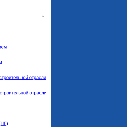
ием
м
строительной отрасли
строительной отрасли
(НГ)