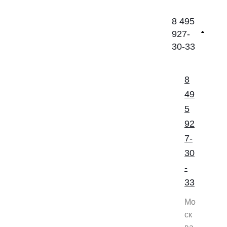
8 495
927-
30-33
8
49
5
92
7-
30
-
33
Мо
ск