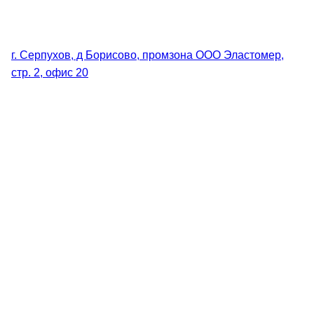
г. Серпухов, д Борисово, промзона ООО Эластомер,
стр. 2, офис 20