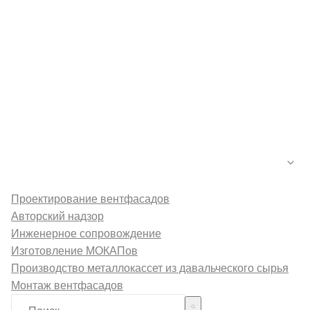
Каталог
Новости
Контакты
Галерея
О компании
Услуги
Проектирование вентфасадов
Авторский надзор
Инженерное сопровождение
Изготовление МОКАПов
Производство металлокассет из давальческого сырья
Монтаж вентфасадов