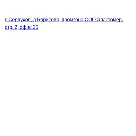
г. Серпухов, д Борисово, промзона ООО Эластомер,
стр. 2, офис 20