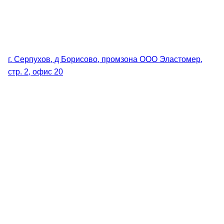
г. Серпухов, д Борисово, промзона ООО Эластомер,
стр. 2, офис 20