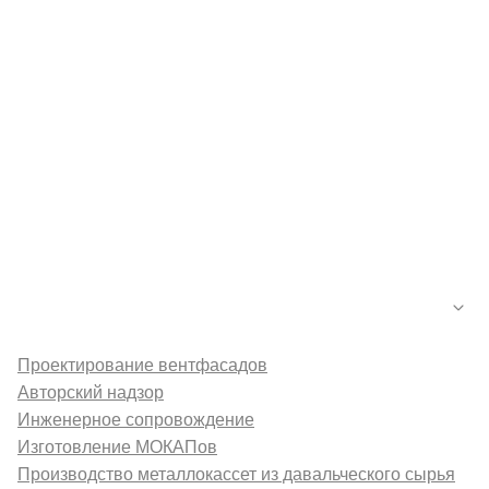
Каталог
Новости
Контакты
Галерея
О компании
Услуги
Проектирование вентфасадов
Авторский надзор
Инженерное сопровождение
Изготовление МОКАПов
Производство металлокассет из давальческого сырья