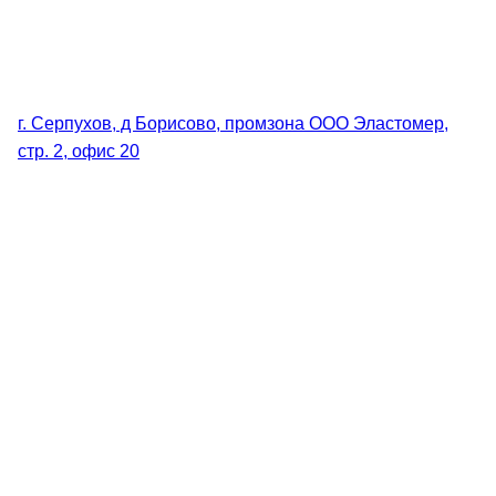
г. Серпухов, д Борисово, промзона ООО Эластомер,
стр. 2, офис 20