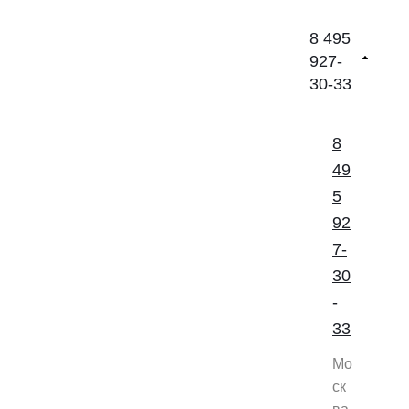
8 495
927-
30-33
8
49
5
92
7-
30
-
33
Мо
ск